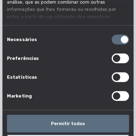
Dados De Curso
análise, que as podem combinar com outras
informações que lhes forneceu ou recolhidas por
estes a partir da sua utilização dos respetivos
Tipo de Ensino
serviços.
ENSINO SUPERIOR PÚBLICO UNIVERSITÁRIO
Seleção
Dados De Curso
Necessários
de
consentimento
Preferências
Contactos
239857700
WEBSITE
Estatísticas
Dados De Curso
Marketing
Morada
AZINHAGA DE SANTA COMBA, CELAS, 3000-548
COIMBRA
Permitir todos
Dados De Curso