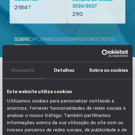
2026/2027
2184
290
SOBRE
DIPLOMADOS
DESEMPREGO
INSCRITOS
VAGAS
Consentir
Detalhes
Sobre os cookies
O que precisas de saber sobre
Medicina - Universidade de
Este website utiliza cookies
Coimbra - Faculdade de Medicina
Utilizamos cookies para personalizar conteúdo e
anúncios, fornecer funcionalidades de redes sociais e
analisar o nosso tráfego. Também partilhamos
Nível de ensino
informações acerca da sua utilização do site com os
nossos parceiros de redes sociais, de publicidade e de
MESTRADO INTEGRADO