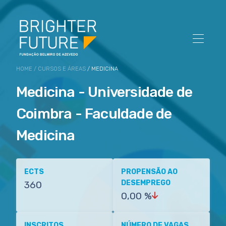
HOME
/
CURSOS E ÁREAS
/ MEDICINA
Medicina - Universidade de
Coimbra - Faculdade de
Medicina
ECTS
PROPENSÃO AO
DESEMPREGO
360
0,00 %
INSCRITOS
NÚMERO DE VAGAS