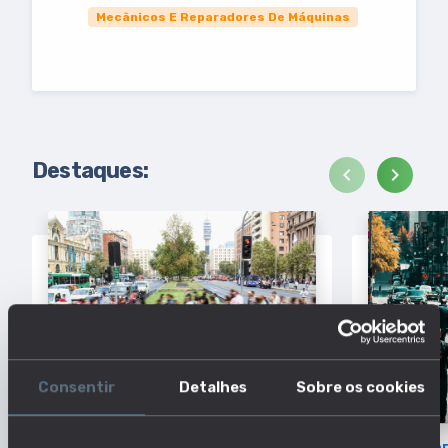
Mecânicos E Reparadores De Máquinas
Destaques:
chevron_left
chevron_right
Consentir
Detalhes
Sobre os cookies