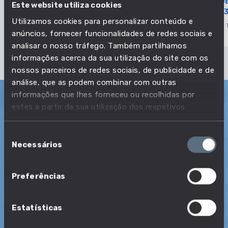
SALÁRIO MÉDIO POR DISTRITO
NÚMERO D
Este website utiliza cookies
(DADOS DE ABRIL DE 2026)
CRESCEU 3
Utilizamos cookies para personalizar conteúdo e
SALÁRIO
MERCADO DE 
anúncios, fornecer funcionalidades de redes sociais e
analisar o nosso tráfego. Também partilhamos
informações acerca da sua utilização do site com os
nossos parceiros de redes sociais, de publicidade e de
análise, que as podem combinar com outras
informações que lhes forneceu ou recolhidas por
estes a partir da sua utilização dos respetivos
Explorar
serviços.
Seleção
PROFISSÕES
CURSOS
ÁREAS
COMPETÊNCIAS
Necessários
de
Profissões e a sua empregabilidade
consentimento
Preferências
PROFISSÕES
Estatísticas
COM MAIS OFERTAS DE EMPREGO