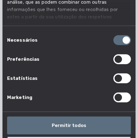
Dados De Curso
análise, que as podem combinar com outras
informações que lhes forneceu ou recolhidas por
estes a partir da sua utilização dos respetivos
Tipo de Ensino
serviços.
ENSINO SUPERIOR PÚBLICO UNIVERSITÁRIO
Seleção
Dados De Curso
Necessários
de
consentimento
Preferências
Contactos
239857700
WEBSITE
Estatísticas
Dados De Curso
Marketing
Morada
AZINHAGA DE SANTA COMBA, CELAS, 3000-548
COIMBRA
Permitir todos
Dados De Curso