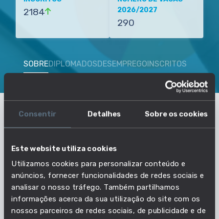
2026/2027
2184
290
SOBRE
DIPLOMADOS
DESEMPREGO
INSCRITOS
VAGAS
Consentir
Detalhes
Sobre os cookies
O que precisas de saber sobre
Medicina - Universidade de
Este website utiliza cookies
Coimbra - Faculdade de Medicina
Utilizamos cookies para personalizar conteúdo e
anúncios, fornecer funcionalidades de redes sociais e
analisar o nosso tráfego. Também partilhamos
Nível de ensino
informações acerca da sua utilização do site com os
nossos parceiros de redes sociais, de publicidade e de
MESTRADO INTEGRADO