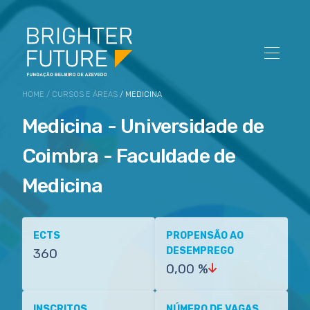
HOME
/
CURSOS E ÁREAS
/ MEDICINA
Medicina - Universidade de
Coimbra - Faculdade de
Medicina
ECTS
PROPENSÃO AO
DESEMPREGO
360
0,00 %
INSCRITOS
NÚMERO DE VAGAS