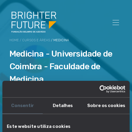
HOME
/
CURSOS E ÁREAS
/ MEDICINA
Medicina - Universidade de
Coimbra - Faculdade de
Medicina
ECTS
PROPENSÃO AO
Consentir
Detalhes
Sobre os cookies
DESEMPREGO
360
0,00 %
Este website utiliza cookies
INSCRITOS
NÚMERO DE VAGAS