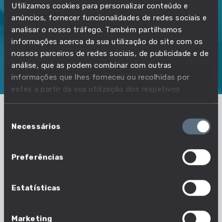
Utilizamos cookies para personalizar conteúdo e
2026/2027
2184
anúncios, fornecer funcionalidades de redes sociais e
290
analisar o nosso tráfego. Também partilhamos
informações acerca da sua utilização do site com os
nossos parceiros de redes sociais, de publicidade e de
SOBRE
DIPLOMADOS
DESEMPREGO
INSCRITOS
análise, que as podem combinar com outras
informações que lhes forneceu ou recolhidas por
VAGAS
estes a partir da sua utilização dos respetivos
serviços.
Seleção
Como têm evoluído as vagas neste
Necessários
de
curso?​
consentimento
Preferências
Vê quantas vagas este curso tem e como têm
evoluído ao longo do tempo.​​
Estatísticas
Marketing