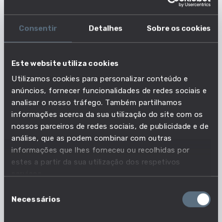
mais procuradas no ano anterior. Todavia a sua
ordenação foi ligeiramente diferente. Em 2025, as
20 competências mais procuradas representaram
Consentir
Detalhes
Sobre os cookies
cerca de 35% do total das competências
mencionadas nas ofertas de emprego, uma
Este website utiliza cookies
redução da concentração face aos 39% verificados
Utilizamos cookies para personalizar conteúdo e
em 2024.
anúncios, fornecer funcionalidades de redes sociais e
Os empregadores parecem destacar competências
analisar o nosso tráfego. Também partilhamos
para lidar com situações de mudança, para
informações acerca da sua utilização do site com os
resolver problemas, para trabalhar em equipa,
nossos parceiros de redes sociais, de publicidade e de
análise, que as podem combinar com outras
competências digitais básicas e relacionadas com
informações que lhes forneceu ou recolhidas por
o serviço aos clientes.
estes a partir da sua utilização dos respetivos
serviços.
Competências
Seleção
Necessários
de
consentimento