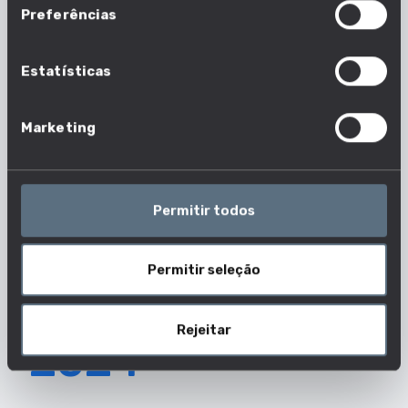
mais pedidas
Preferências
pelos
Estatísticas
Marketing
empregadores
em 2025 e
Permitir todos
Permitir seleção
variação face a
Rejeitar
2024