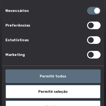
Seleção
profissão
Necessários
de
O que podes esperar desta profissão quando a
consentimento
estiveres a exercer.
Preferências
Adquirir sementes, fertilizantes e outros
produtos
Estatísticas
Alimentar e tratar animais
Manter e limpar instalações e equipamentos
Marketing
da exploração
Monitorizar atividade e condições do mercado
para determinar tipo de culturas a cultivar e
Permitir todos
de animais a criar
Organizar a venda e transporte dos produtos e
animais
Permitir seleção
Recrutar trabalhadores de acordo com
necessidades e época do ano