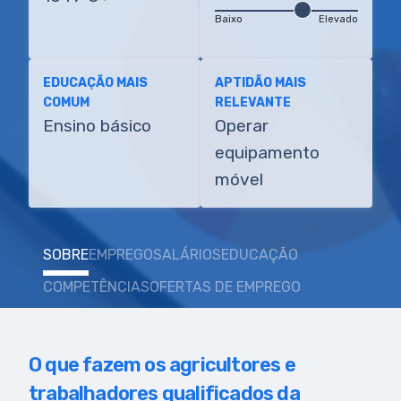
Baixo
Elevado
EDUCAÇÃO MAIS
APTIDÃO MAIS
COMUM
RELEVANTE
Ensino básico
Operar
equipamento
móvel
SOBRE
EMPREGO
SALÁRIOS
EDUCAÇÃO
COMPETÊNCIAS
OFERTAS DE EMPREGO
O que fazem os agricultores e
trabalhadores qualificados da