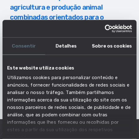
agricultura e produção animal
combinadas orientados para o
mercado?
O agricultor e o trabalhador qualificado da
Consentir
Detalhes
Sobre os cookies
agricultura e produção animal combinadas,
orientados para o mercado, organizam e executam
tarefas relacionadas com o cultivo de terrenos,
Este website utiliza cookies
assim como com a criação de animais para a
Utilizamos cookies para personalizar conteúdo e
produção de produtos de pecuária para venda ou
anúncios, fornecer funcionalidades de redes sociais e
distribuição a grossistas e a outras empresas, em
analisar o nosso tráfego. Também partilhamos
mercados.
informações acerca da sua utilização do site com os
nossos parceiros de redes sociais, de publicidade e de
análise, que as podem combinar com outras
informações que lhes forneceu ou recolhidas por
estes a partir da sua utilização dos respetivos
serviços.
Principais tarefas no dia-a-dia desta