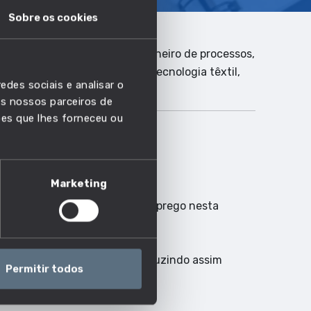
Sobre os cookies
anutenção e reparação, Engenheiro de processos,
iro têxtil, Especialista em tecnologia têxtil,
edes sociais e analisar o
ndustrial na marroquinaria.
s nossos parceiros de
ões que lhes forneceu ou
Marketing
a acompanhar a evolução do emprego nesta
 passar a ser automatizada, reduzindo assim
Permitir todos