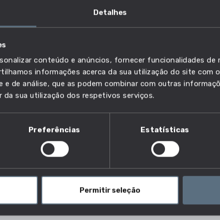
Detalhes
to das profissões: Analista de logística, Engenheiro de m
es
envolvimento de embalagens de alimentos e bebidas, Engenhe
sonalizar conteúdo e anúncios, fornecer funcionalidades de r
de produção na indústria do couro, Técnico de engenharia i
ilhamos informações acerca da sua utilização do site com o
ade e de análise, que as podem combinar com outras informaç
r da sua utilização dos respetivos serviços.
sta profissão?
Preferências
Estatísticas
as estão a exercer esta profissão e desta forma ajuda-te 
salário, da idade e do risco de esta profissão, futuramente,
Permitir seleção