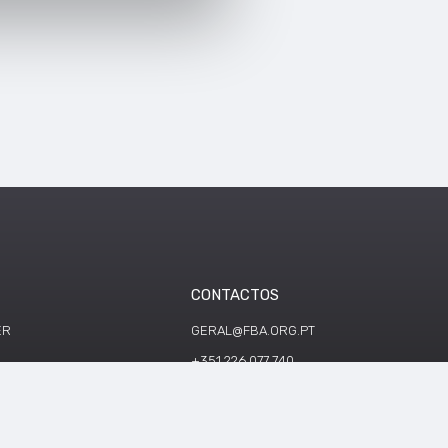
CONTACTOS
ER
GERAL@FBA.ORG.PT
+351 226 077 740
ÇÕES