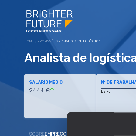
HOME
/
PROFISSÕES
/ ANALISTA DE LOGÍSTICA
Analista de logístic
SALÁRIO MÉDIO
Nº DE TRABALH
2444 €
Baixo
SOBRE
EMPREGO E SALÁRIO
EDUCAÇÃO E COMP