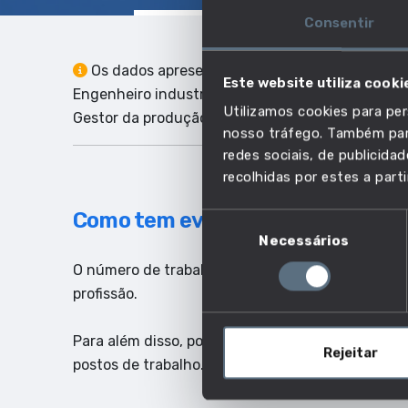
Consentir
Os dados apresentados correspondem ao conjun
Este website utiliza cooki
Engenheiro industrial, Engenheiro técnico de des
Utilizamos cookies para per
Gestor da produção de embalagens, Planificador 
nosso tráfego. Também part
redes sociais, de publicid
recolhidas por estes a parti
Como tem evoluído o emprego ne
Seleção
Necessários
de
consentimento
O número de trabalhadores indica quantas pesso
profissão.
Para além disso, poderás ainda ter uma ideia do 
Rejeitar
postos de trabalho.