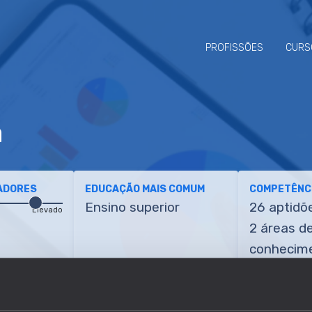
PROFISSÕES
CURS
a
ADORES
EDUCAÇÃO MAIS COMUM
COMPETÊNCI
Ensino superior
26 aptidõ
Elevado
2 áreas d
conhecim
ETÊNCIAS
TRANSIÇÕES