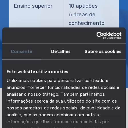
Ensino superior
10 aptidões
6 áreas de
conhecimento
TRANSIÇÃO MAIS DIRETA
Investidor de capital de risco
Consentir
Detalhes
Sobre os cookies
SOBRE
EMPREGO E SALÁRIO
Este website utiliza cookies
Utilizamos cookies para personalizar conteúdo e
EDUCAÇÃO E COMPETÊNCIAS
TRANSIÇÕES
anúncios, fornecer funcionalidades de redes sociais e
analisar o nosso tráfego. Também partilhamos
informações acerca da sua utilização do site com os
O que precisas para exercer esta
nossos parceiros de redes sociais, de publicidade e de
profissão?
análise, que as podem combinar com outras
informações que lhes forneceu ou recolhidas por