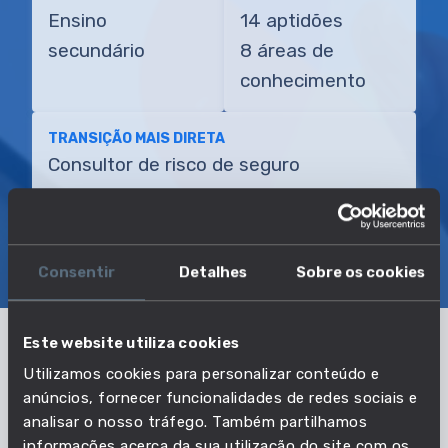
Ensino
14 aptidões
secundário
8 áreas de
conhecimento
TRANSIÇÃO MAIS DIRETA
Consultor de risco de seguro
SOBRE
EMPREGO E SALÁRIO
Consentir
Detalhes
Sobre os cookies
EDUCAÇÃO E COMPETÊNCIAS
TRANSIÇÕES
Este website utiliza cookies
Pertencente à profissão:
Utilizamos cookies para personalizar conteúdo e
anúncios, fornecer funcionalidades de redes sociais e
Agentes de seguros
analisar o nosso tráfego. Também partilhamos
informações acerca da sua utilização do site com os