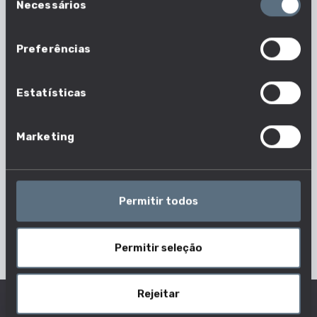
Necessários
de
consentimento
Preferências
O que faz um apresentador de
Estatísticas
noticiário?
Os apresentadores de noticiário apresentam
Marketing
notícias na rádio e na televisão. Apresentam peças
jornalísticas pré-gravadas e notícias tratadas por
repórteres em direto. Os apresentadores de
Permitir todos
noticiário são frequentemente jornalistas
formados.
Permitir seleção
Rejeitar