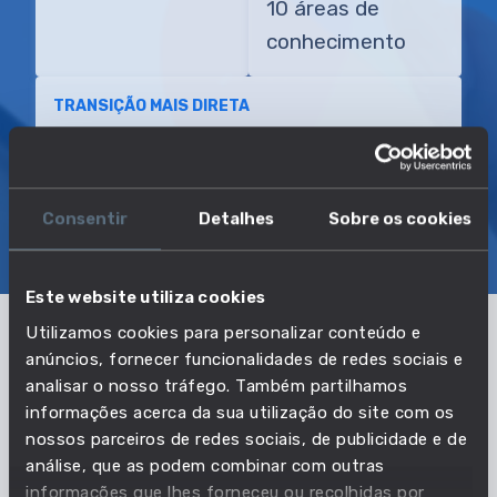
10 áreas de
conhecimento
TRANSIÇÃO MAIS DIRETA
Terapeuta recreativo
Consentir
Detalhes
Sobre os cookies
SOBRE
EMPREGO E SALÁRIO
EDUCAÇÃO E COMPETÊNCIAS
TRANSIÇÕES
Este website utiliza cookies
Utilizamos cookies para personalizar conteúdo e
anúncios, fornecer funcionalidades de redes sociais e
Pertencente à profissão:
analisar o nosso tráfego. Também partilhamos
Audiologistas e terapeutas da fala
informações acerca da sua utilização do site com os
nossos parceiros de redes sociais, de publicidade e de
VER PROFISSÃO
análise, que as podem combinar com outras
informações que lhes forneceu ou recolhidas por