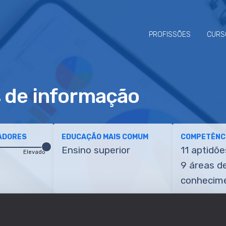
PROFISSÕES
CURS
s de informação
ADORES
EDUCAÇÃO MAIS COMUM
COMPETÊNCI
Ensino superior
11 aptidõe
Elevado
9 áreas d
conhecim
ETÊNCIAS
TRANSIÇÕES