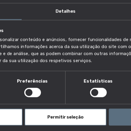
Detalhes
es
sonalizar conteúdo e anúncios, fornecer funcionalidades de r
ilhamos informações acerca da sua utilização do site com o
ade e de análise, que as podem combinar com outras informaç
r da sua utilização dos respetivos serviços.
s de informação?
Preferências
Estatísticas
 auditorias aos sistemas de informação, às
 em conformidade com as normas empresariais
o e segurança. Avaliam as infraestruturas de TIC em
m controlos para atenuar as perdas. Determinam e
controlos de gestão de riscos e à implementação de
Permitir seleção