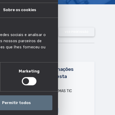
Sobre os cookies
VER PROFISSÃO
edes sociais e analisar o
s nossos parceiros de
ões que lhes forneceu ou
Outras designações
Marketing
usadas para esta
profissão:
AUDITOR DE SISTEMAS TIC
Permitir todos
Dados Profissão