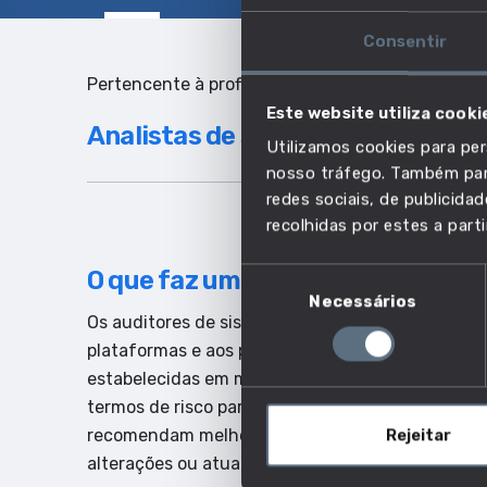
Consentir
Pertencente à profissão:
Este website utiliza cooki
Analistas de sistemas
Utilizamos cookies para per
nosso tráfego. Também part
redes sociais, de publicid
recolhidas por estes a parti
O que faz um auditor de sistema
Seleção
Necessários
de
Os auditores de sistemas de informação realizam
consentimento
plataformas e aos procedimentos operacionais,
estabelecidas em matéria de eficiência, exatidã
termos de risco para a organização e estabelece
recomendam melhorias relativamente aos atuais 
Rejeitar
alterações ou atualizações dos sistemas.