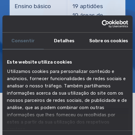
Ensino básico
19 aptidões
10 áreas de
conhecimento
Consentir
Detalhes
Sobre os cookies
TRANSIÇÃO MAIS DIRETA
Técnico de produção agrícola
Este website utiliza cookies
Utilizamos cookies para personalizar conteúdo e
SOBRE
EMPREGO E SALÁRIO
anúncios, fornecer funcionalidades de redes sociais e
EDUCAÇÃO E COMPETÊNCIAS
TRANSIÇÕES
analisar o nosso tráfego. Também partilhamos
informações acerca da sua utilização do site com os
nossos parceiros de redes sociais, de publicidade e de
análise, que as podem combinar com outras
Pertencente à profissão:
informações que lhes forneceu ou recolhidas por
estes a partir da sua utilização dos respetivos
Agricultores e trabalhadores
serviços.
qualificados de culturas agrícolas de