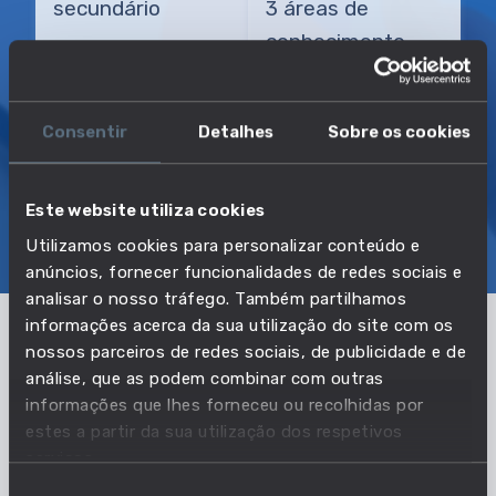
secundário
3 áreas de
conhecimento
TRANSIÇÃO MAIS DIRETA
Diretor comercial
Consentir
Detalhes
Sobre os cookies
Este website utiliza cookies
SOBRE
EMPREGO E SALÁRIO
Utilizamos cookies para personalizar conteúdo e
EDUCAÇÃO E COMPETÊNCIAS
TRANSIÇÕES
anúncios, fornecer funcionalidades de redes sociais e
analisar o nosso tráfego. Também partilhamos
informações acerca da sua utilização do site com os
nossos parceiros de redes sociais, de publicidade e de
Pertencente à profissão:
análise, que as podem combinar com outras
informações que lhes forneceu ou recolhidas por
Técnicos de compras
estes a partir da sua utilização dos respetivos
serviços.
VER PROFISSÃO
Seleção