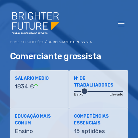
HOME
/
PROFISSÕES
/ COMERCIANTE GROSSISTA
Comerciante grossista
SALÁRIO MÉDIO
Nº DE
TRABALHADORES
1834 €
Baixo
Elevado
EDUCAÇÃO MAIS
COMPETÊNCIAS
COMUM
ESSENCIAIS
Ensino
15 aptidões