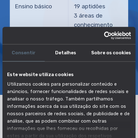
Ensino básico
19 aptidões
3 áreas de
conhecimento
TRANSIÇÃO MAIS DIRETA
Motorista de carro funerário
Consentir
Detalhes
Sobre os cookies
Este website utiliza cookies
SOBRE
EMPREGO E SALÁRIO
Utilizamos cookies para personalizar conteúdo e
EDUCAÇÃO E COMPETÊNCIAS
TRANSIÇÕES
anúncios, fornecer funcionalidades de redes sociais e
analisar o nosso tráfego. Também partilhamos
informações acerca da sua utilização do site com os
Pertencente à profissão:
nossos parceiros de redes sociais, de publicidade e de
análise, que as podem combinar com outras
Motoristas de automóveis ligeiros, de
informações que lhes forneceu ou recolhidas por
estes a partir da sua utilização dos respetivos
carrinhas e condutores de motociclos