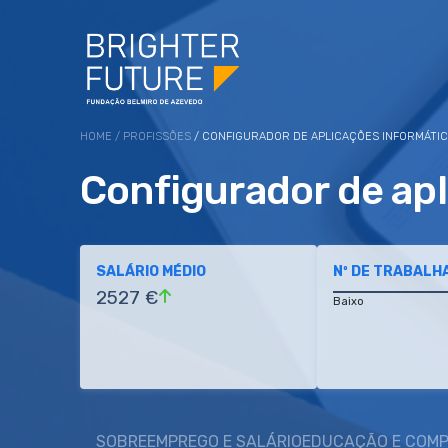
HOME
/
PROFISSÕES
/ CONFIGURADOR DE APLICAÇÕES INFORMÁTI
Configurador de apl
SALÁRIO MÉDIO
Nº DE TRABALH
2527 €
Baixo
SOBRE
EMPREGO E SALÁRIO
EDUCAÇÃO E COMP