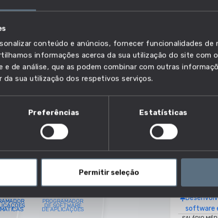
PROGRAM
es
VER FICHA DE
OMUM
sonalizar conteúdo e anúncios, fornecer funcionalidades de r
Próximidade d
ilhamos informações acerca da sua utilização do site com o
ÃO
ade e de análise, que as podem combinar com outras informaç
Baixo
r da sua utilização dos respetivos serviços.
Que competênci
Preferências
Estatísticas
16 competê
+7 competên
Conceber 
aplicações
Design e 
Permitir seleção
bases de 
informáti
Desenvolv
software 