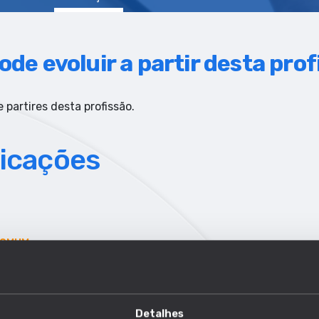
ode evoluir a partir desta pro
 partires desta profissão.
licações
COMUM
Detalhes