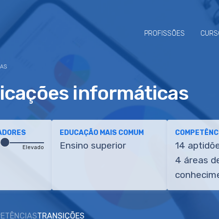
PROFISSÕES
CURS
CAS
icações informáticas
ADORES
EDUCAÇÃO MAIS COMUM
COMPETÊNCI
Ensino superior
14 aptidõ
Elevado
4 áreas d
conhecim
ETÊNCIAS
TRANSIÇÕES