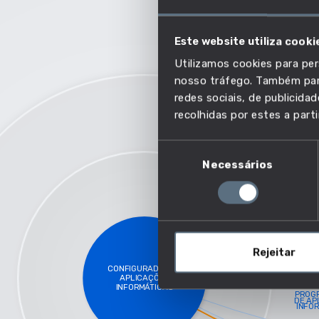
AUMENTO SALARIAL
Este website utiliza cooki
MAIS COMPETÊNCIAS EM C
Utilizamos cookies para per
MAIS EMPREGO
nosso tráfego. Também part
MENOR RISCO DE AUTOMAÇ
redes sociais, de publicid
recolhidas por estes a parti
SALARIO MAIS ELEVADO
Seleção
Necessários
de
consentimento
Rejeitar