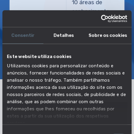
10 áreas de
conhecimento
TRANSIÇÃO MAIS DIRETA
Consentir
Detalhes
Sobre os cookies
Agrónomo
Este website utiliza cookies
SOBRE
EMPREGO E SALÁRIO
Utilizamos cookies para personalizar conteúdo e
EDUCAÇÃO E COMPETÊNCIAS
TRANSIÇÕES
anúncios, fornecer funcionalidades de redes sociais e
analisar o nosso tráfego. Também partilhamos
informações acerca da sua utilização do site com os
nossos parceiros de redes sociais, de publicidade e de
Os dados apresentados correspondem ao
análise, que as podem combinar com outras
conjunto das profissões: Agrónomo, Consultor
informações que lhes forneceu ou recolhidas por
pecuário, Investigador de agronomia.
estes a partir da sua utilização dos respetivos
serviços.
Seleção