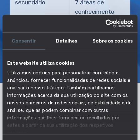
secundário
7 áreas de
conhecimento
TRANSIÇÃO MAIS DIRETA
Analista de subscrição de seguros
Consentir
Detalhes
Sobre os cookies
Este website utiliza cookies
SOBRE
EMPREGO E SALÁRIO
Utilizamos cookies para personalizar conteúdo e
EDUCAÇÃO E COMPETÊNCIAS
TRANSIÇÕES
anúncios, fornecer funcionalidades de redes sociais e
analisar o nosso tráfego. Também partilhamos
informações acerca da sua utilização do site com os
Os dados apresentados correspondem ao
nossos parceiros de redes sociais, de publicidade e de
conjunto das profissões: Analista de subscrição de
análise, que as podem combinar com outras
seguros, Consultor de risco de seguro, Corretor de
informações que lhes forneceu ou recolhidas por
estes a partir da sua utilização dos respetivos
seguros.
serviços.