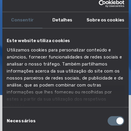
COMUM
ESSENCIAIS
Ensino básico
21 aptidões
7 áreas de
Consentir
Detalhes
Sobre os cookies
conhecimento
Este website utiliza cookies
TRANSIÇÃO MAIS DIRETA
Utilizamos cookies para personalizar conteúdo e
Criador de cães
anúncios, fornecer funcionalidades de redes sociais e
analisar o nosso tráfego. Também partilhamos
informações acerca da sua utilização do site com os
SOBRE
EMPREGO E SALÁRIO
nossos parceiros de redes sociais, de publicidade e de
análise, que as podem combinar com outras
EDUCAÇÃO E COMPETÊNCIAS
TRANSIÇÕES
informações que lhes forneceu ou recolhidas por
estes a partir da sua utilização dos respetivos
serviços.
Como tem evoluído o emprego nesta
Seleção
Necessários
profissão?
de
consentimento