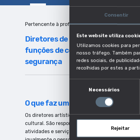
Consentir
Pertencente à profissão:
Este website utiliza cooki
Diretores de outros serviços espe
Utilizamos cookies para per
funções de comando, direção ou c
nosso tráfego. Também part
segurança
redes sociais, de publicid
recolhidas por estes a parti
Seleção
Necessários
de
consentimento
O que faz um diretor artístico?
Os diretores artísticos são responsáveis pelo pr
cultural. São responsáveis pela visão estratégica,
Rejeitar
atividades e serviços artísticos, como companhia
igualmente o pessoal, as finanças e as políticas.