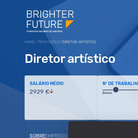
HOME
/
PROFISSÕES
/ DIRETOR ARTÍSTICO
Diretor artístico
SALÁRIO MÉDIO
Nº DE TRABALH
2929 €
Baixo
SOBRE
EMPREGO E SALÁRIO
EDUCAÇÃO E COMP