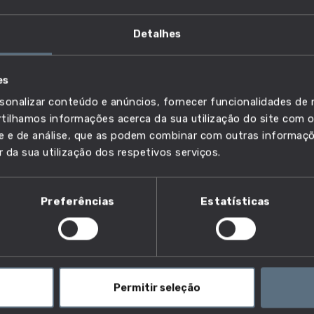
Detalhes
es
cializados e profissionais com
sonalizar conteúdo e anúncios, fornecer funcionalidades de r
hefia, das forças e serviços de
ilhamos informações acerca da sua utilização do site com o
ade e de análise, que as podem combinar com outras informaç
r da sua utilização dos respetivos serviços.
Preferências
Estatísticas
ograma de um projeto artístico ou de uma organização
 pela visibilidade e pela qualidade de todo o tipo de
Permitir seleção
s de teatro e de dança. Os diretores artísticos gerem