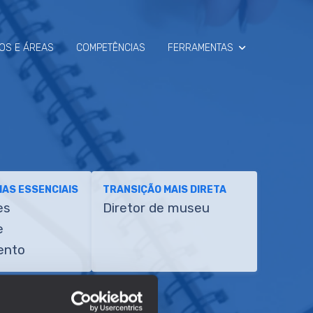
OS E ÁREAS
COMPETÊNCIAS
FERRAMENTAS
SIMULADOR
RAIO-X
AS ESSENCIAIS
TRANSIÇÃO MAIS DIRETA
es
Diretor de museu
e
ento