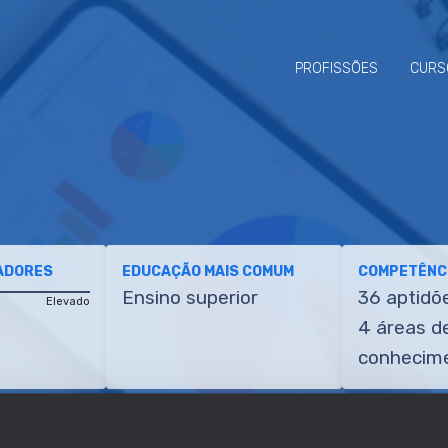
PROFISSÕES
CURS
ADORES
EDUCAÇÃO MAIS COMUM
COMPETÊNCI
Ensino superior
36 aptidõ
Elevado
4 áreas d
conhecim
ETÊNCIAS
TRANSIÇÕES