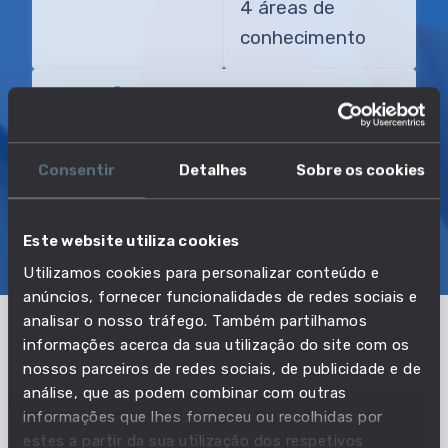
4 áreas de
conhecimento
TRANSIÇÃO MAIS DIRETA
Diretor-geral do livro, dos arquivos e
das bibliotecas
Consentir
Detalhes
Sobre os cookies
SOBRE
EMPREGO E SALÁRIO
Este website utiliza cookies
EDUCAÇÃO E COMPETÊNCIAS
TRANSIÇÕES
Utilizamos cookies para personalizar conteúdo e
anúncios, fornecer funcionalidades de redes sociais e
analisar o nosso tráfego. Também partilhamos
informações acerca da sua utilização do site com os
Pertencente à profissão:
nossos parceiros de redes sociais, de publicidade e de
análise, que as podem combinar com outras
Diretores de outros serviços
informações que lhes forneceu ou recolhidas por
especializados e profissionais com
estes a partir da sua utilização dos respetivos