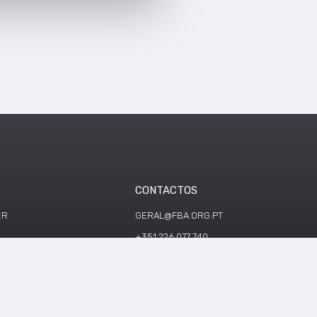
CONTACTOS
ER
GERAL@FBA.ORG.PT
+351 226 077 740
ÇÕES