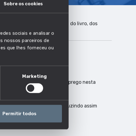
Sobre os cookies
retor de museu, Diretor-geral do livro, dos
edes sociais e analisar o
s nossos parceiros de
ões que lhes forneceu ou
Marketing
a acompanhar a evolução do emprego nesta
 passar a ser automatizada, reduzindo assim
Permitir todos