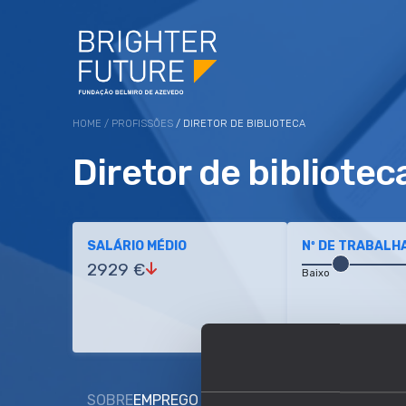
HOME
/
PROFISSÕES
/ DIRETOR DE BIBLIOTECA
Diretor de bibliotec
SALÁRIO MÉDIO
Nº DE TRABALH
2929 €
Baixo
SOBRE
EMPREGO E SALÁRIO
EDUCAÇÃO E COMP