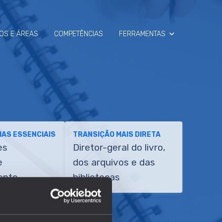
OS E ÁREAS
COMPETÊNCIAS
FERRAMENTAS
SIMULADOR
RAIO-X
AS ESSENCIAIS
TRANSIÇÃO MAIS DIRETA
es
Diretor-geral do livro,
e
dos arquivos e das
ento
bibliotecas