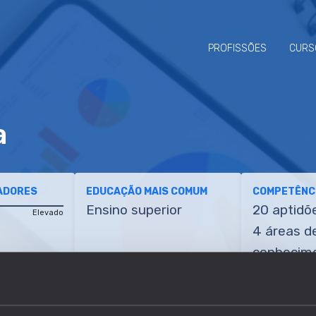
PROFISSÕES
CURS
a
ADORES
EDUCAÇÃO MAIS COMUM
COMPETÊNCI
Ensino superior
20 aptidõ
Elevado
4 áreas d
conhecim
ETÊNCIAS
TRANSIÇÕES