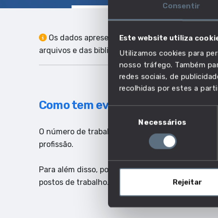
Consentir
Os dados apresentados correspondem ao conjunto 
Este website utiliza cooki
arquivos e das bibliotecas, Gerente de galeria de
Utilizamos cookies para per
nosso tráfego. Também part
redes sociais, de publicid
recolhidas por estes a parti
Como tem evoluído o emprego ne
Seleção
Necessários
de
O número de trabalhadores indica quantas pesso
consentimento
profissão.
Para além disso, poderás ainda ter uma ideia do 
postos de trabalho.
Rejeitar