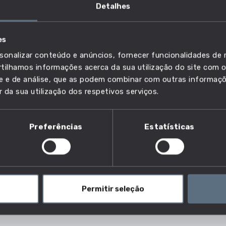
Detalhes
das profissões: Diretor artístico, Diretor de biblioteca, Di
es
 arte comercial.
sonalizar conteúdo e anúncios, fornecer funcionalidades de r
ilhamos informações acerca da sua utilização do site com o
ade e de análise, que as podem combinar com outras informaç
r da sua utilização dos respetivos serviços.
sta profissão?
Preferências
Estatísticas
as estão a exercer esta profissão e desta forma ajuda-te 
salário, da idade e do risco de esta profissão, futuramente,
Permitir seleção