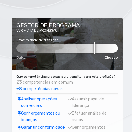
GESTOR DE PROGRAMA
VER FICHA DE PROFISSÃO
Próximidade de transição
Baixo
Elevado
Que competências precisas para transitar para esta profissão?
23 competências em comum
+8 competências novas
Analisar operações
Assumir papel de
comerciais
liderança
Gerir orçamentos ou
Efetuar análise de
finanças
riscos
Garantir conformidade
Gerir orçamentos