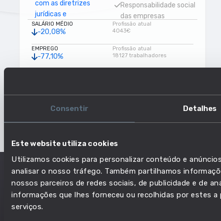
com as diretrizes
Responsabilidade social
jurídicas e
das empresas
SALÁRIO MÉDIO
organizacionais
Profissão atual
Planear procedimentos
-20,08%
4043€
Monitorizar atividades
de saúde e segurança
operacionais
EMPREGO
Profissão atual
Conduzir investigações
-77,10%
18127 trabalhadores
Gestão de projetos
Fazer manutenção de
RISCO DE AUTOMAÇÃO
Avaliar informações
Profissão atual
registos operacionais
Sem dados disponíveis
Sem dados disponíveis
Avaliar viabilidade
Coordenar atividades
NÍVEL DE EDUCAÇÃO
financeira
Profissão atual
com outros
Semelhante
Ensino superior
Consentir
Detalhes
Defender visão global
Dirigir atividades
da empresa
operacionais
Supervisionar uma
Este website utiliza cookies
equipa ou um grupo
Utilizamos cookies para personalizar conteúdo e anúncios
Desenvolver planos
analisar o nosso tráfego. Também partilhamos informaçõe
financeiros, comerciais
e de comercialização
nossos parceiros de redes sociais, de publicidade e de a
informações que lhes forneceu ou recolhidas por estes a p
Gerir logística
serviços.
Assegurar
disponibilidade de