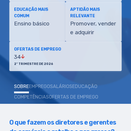
EDUCAÇÃO MAIS
APTIDÃO MAIS
COMUM
RELEVANTE
Ensino básico
Promover, vender
e adquirir
OFERTAS DE EMPREGO
34
2º TRIMESTRE DE 2026
SOBRE
EMPREGO
SALÁRIOS
EDUCAÇÃO
COMPETÊNCIAS
OFERTAS DE EMPREGO
O que fazem os diretores e gerentes