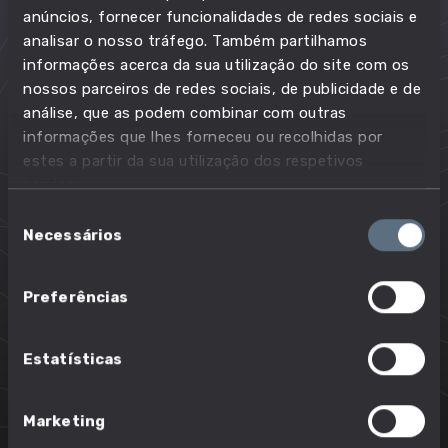
anúncios, fornecer funcionalidades de redes sociais e
analisar o nosso tráfego. Também partilhamos
Principais tarefas no dia-a-dia desta
informações acerca da sua utilização do site com os
profissão
nossos parceiros de redes sociais, de publicidade e de
análise, que as podem combinar com outras
O que podes esperar desta profissão quando a
informações que lhes forneceu ou recolhidas por
estiveres a exercer.
estes a partir da sua utilização dos respetivos
Assegurar o cumprimento das normas de
serviços.
higiene, saúde e segurança no trabalho
Seleção
Necessários
de
Controlar a seleção, formação e supervisão
consentimento
dos recursos humanos
Determinar a coleção de produtos, nível de
Preferências
stocks e normas de funcionamento de um
estabelecimento de comércio
Estatísticas
Elaborar orçamento para o estabelecimento de
comércio
Marketing
Formular e implementar políticas de compras e