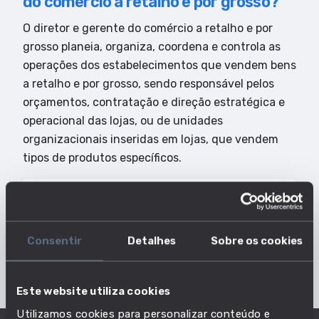
do comércio a retalho e por grosso?
O diretor e gerente do comércio a retalho e por
grosso planeia, organiza, coordena e controla as
operações dos estabelecimentos que vendem bens
a retalho e por grosso, sendo responsável pelos
orçamentos, contratação e direção estratégica e
operacional das lojas, ou de unidades
organizacionais inseridas em lojas, que vendem
tipos de produtos específicos.
Principais Características do Estilo de
Trabalho
LIDERANÇA
Consentir
Detalhes
Sobre os cookies
Dados Profissão
Este website utiliza cookies
Utilizamos cookies para personalizar conteúdo e