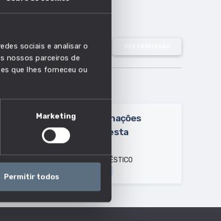
edes sociais e analisar o
VER PROFISSÃO
s nossos parceiros de
ões que lhes forneceu ou
Marketing
Outras designações
usadas para esta
profissão:
EMPREGADO DOMÉSTICO
Dados Profissão
Permitir todos