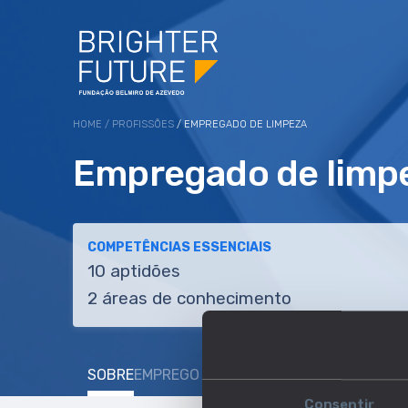
HOME
/
PROFISSÕES
/ EMPREGADO DE LIMPEZA
Empregado de limp
COMPETÊNCIAS ESSENCIAIS
10 aptidões
2 áreas de conhecimento
SOBRE
EMPREGO E SALÁRIO
EDUCAÇÃO E COMP
Consentir