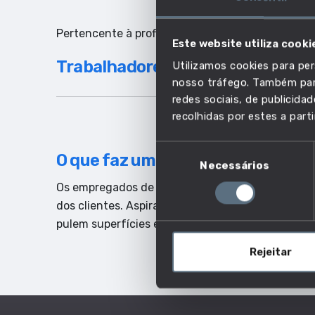
Pertencente à profissão:
Este website utiliza cooki
Trabalhadores de limpeza
Utilizamos cookies para per
nosso tráfego. Também part
redes sociais, de publicid
recolhidas por estes a parti
Seleção
O que faz um empregado de limp
Necessários
de
consentimento
Os empregados de limpeza realizam todas as ativ
dos clientes. Aspiram e varrem os pavimentos, la
pulem superfícies e desinfetam equipamento e m
Rejeitar