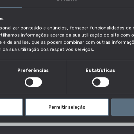
es
sonalizar conteúdo e anúncios, fornecer funcionalidades de r
ilhamos informações acerca da sua utilização do site com o
ade e de análise, que as podem combinar com outras informaç
r da sua utilização dos respetivos serviços.
eza?
Preferências
Estatísticas
idades de limpeza necessárias para limpar as casas
vam a louça, lavam a roupa, limpam o pó, esfregam e
ateriais.
Permitir seleção