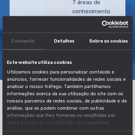
7 áreas de
conhecimento
TRANSIÇÃO MAIS DIRETA
Engenheiro industrial
Consentir
Detalhes
Sobre os cookies
SOBRE
EMPREGO E SALÁRIO
Este website utiliza cookies
Utilizamos cookies para personalizar conteúdo e
EDUCAÇÃO E COMPETÊNCIAS
TRANSIÇÕES
anúncios, fornecer funcionalidades de redes sociais e
analisar o nosso tráfego. Também partilhamos
informações acerca da sua utilização do site com os
Pertencente à profissão:
nossos parceiros de redes sociais, de publicidade e de
análise, que as podem combinar com outras
Engenheiros biomédicos, de engenhos
informações que lhes forneceu ou recolhidas por
explosivos, de salvamento marítimo,
estes a partir da sua utilização dos respetivos
serviços.
de materiais, óticos e de segurança