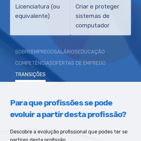
Licenciatura (ou
Criar e proteger
equivalente)
sistemas de
computador
SOBRE
EMPREGO
SALÁRIOS
EDUCAÇÃO
COMPETÊNCIAS
OFERTAS DE EMPREGO
TRANSIÇÕES
Para que profissões se pode
evoluir a partir desta profissão?
Descobre a evolução profissional que podes ter se
partires desta profissão.