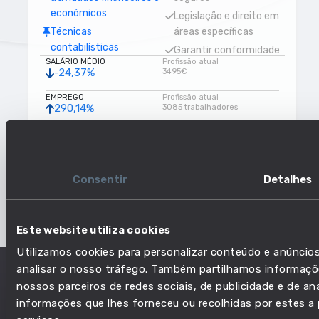
económicos
Legislação e direito em
Técnicas
áreas específicas
contabilísticas
Garantir conformidade
SALÁRIO MÉDIO
Profissão atual
com as diretrizes
-24,37%
3495€
jurídicas e
organizacionais
EMPREGO
Profissão atual
290,14%
3085 trabalhadores
Legislação fiscal
RISCO DE AUTOMAÇÃO
Profissão atual
Efetuar cálculos em
-3,49%
Sem dados disponíveis
situações de trabalho
Tratar de transações
NÍVEL DE EDUCAÇÃO
Profissão atual
Semelhante
Consentir
Detalhes
Licenciatura (ou equivalente)
financeiras
Este website utiliza cookies
Utilizamos cookies para personalizar conteúdo e anúncios
analisar o nosso tráfego. Também partilhamos informaçõe
nossos parceiros de redes sociais, de publicidade e de a
informações que lhes forneceu ou recolhidas por estes a p