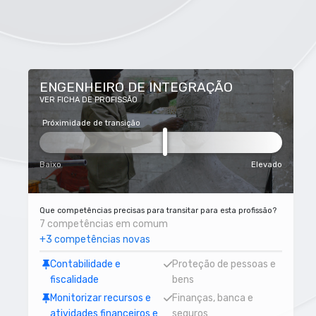
ENGENHEIRO DE INTEGRAÇÃO
VER FICHA DE PROFISSÃO
Próximidade de transição
Baixo
Elevado
Que competências precisas para transitar para esta profissão?
7 competências em comum
+3 competências novas
Contabilidade e
Proteção de pessoas e
fiscalidade
bens
Monitorizar recursos e
Finanças, banca e
atividades financeiros e
seguros