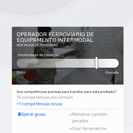
OPERADOR FERROVIÁRIO DE
EQUIPAMENTO INTERMODAL
VER FICHA DE PROFISSÃO
Próximidade de transição
Baixo
Elevado
Que competências precisas para transitar para esta profissão?
15 competências em comum
+1 competências novas
Operar gruas
Manobrar camiões
pesados
Usar ferramentas