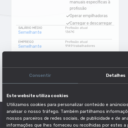
manuais específicas à
profissão
Operar empilhadoras
Carregar e descarregar
SALÁRIO MÉDIO
Profissão atual
mercadorias e
Semelhante
1367€
materiais
EMPREGO
Profissão atual
Operar equipamento de
Semelhante
9149 trabalhadores
elevação ou transporte
RISCO DE AUTOMAÇÃO
Profissão atual
Analisar operações
-2,45%
Baixo risco
comerciais
NÍVEL DE EDUCAÇÃO
Profissão atual
Conduzir veículos
Semelhante
Ensino básico
Consentir
Detalhes
ferroviários
Subir
Utilizar ferramentas
Este website utiliza cookies
digitais para controlar
Utilizamos cookies para personalizar conteúdo e anúncios
máquinas
analisar o nosso tráfego. Também partilhamos informaçõe
Levantar pesos
nossos parceiros de redes sociais, de publicidade e de a
Marcar diferenças de
informações que lhes forneceu ou recolhidas por estes a p
cor