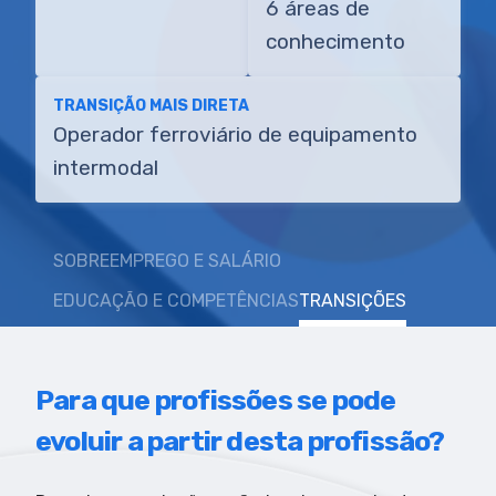
6 áreas de
conhecimento
TRANSIÇÃO MAIS DIRETA
Operador ferroviário de equipamento
intermodal
SOBRE
EMPREGO E SALÁRIO
EDUCAÇÃO E COMPETÊNCIAS
TRANSIÇÕES
Para que profissões se pode
evoluir a partir desta profissão?