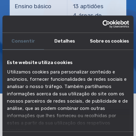
Ensino básico
13 aptidões
4 áreas de
conhecimento
Consentir
Detalhes
Sobre os cookies
TRANSIÇÃO MAIS DIRETA
Marceneiro
Este website utiliza cookies
Utilizamos cookies para personalizar conteúdo e
SOBRE
EMPREGO E SALÁRIO
anúncios, fornecer funcionalidades de redes sociais e
EDUCAÇÃO E COMPETÊNCIAS
TRANSIÇÕES
analisar o nosso tráfego. Também partilhamos
informações acerca da sua utilização do site com os
nossos parceiros de redes sociais, de publicidade e de
análise, que as podem combinar com outras
Pertencente à profissão:
informações que lhes forneceu ou recolhidas por
estes a partir da sua utilização dos respetivos
Trabalhadores do tratamento da
serviços.
madeira e cortiça, marceneiros e