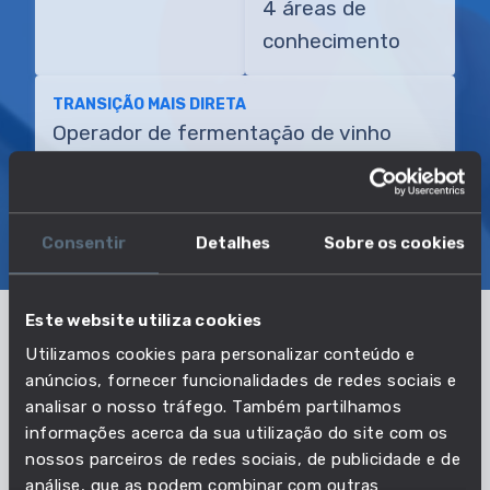
4 áreas de
conhecimento
TRANSIÇÃO MAIS DIRETA
Operador de fermentação de vinho
SOBRE
EMPREGO E SALÁRIO
Consentir
Detalhes
Sobre os cookies
EDUCAÇÃO E COMPETÊNCIAS
TRANSIÇÕES
Este website utiliza cookies
Utilizamos cookies para personalizar conteúdo e
Os dados apresentados correspondem ao
anúncios, fornecer funcionalidades de redes sociais e
conjunto das profissões: Destilador de bebidas
analisar o nosso tráfego. Também partilhamos
alcoólicas, Fabricante de vermute, Moleiro de
informações acerca da sua utilização do site com os
destilaria, Operador de adega, Operador de
nossos parceiros de redes sociais, de publicidade e de
fermentação de vinho, Operador de gaseificação,
análise, que as podem combinar com outras