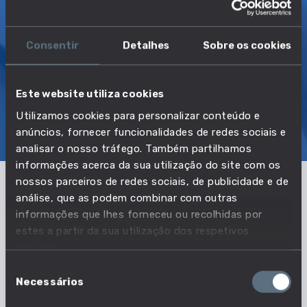
secundário
TRANSIÇÃO MAIS DIRETA
Consentir
Detalhes
Sobre os cookies
Fotojornalista
Este website utiliza cookies
Utilizamos cookies para personalizar conteúdo e
SOBRE
EMPREGO E SALÁRIO
anúncios, fornecer funcionalidades de redes sociais e
EDUCAÇÃO E COMPETÊNCIAS
TRANSIÇÕES
analisar o nosso tráfego. Também partilhamos
informações acerca da sua utilização do site com os
nossos parceiros de redes sociais, de publicidade e de
análise, que as podem combinar com outras
Pertencente à profissão:
informações que lhes forneceu ou recolhidas por
estes a partir da sua utilização dos respetivos
Técnicos de nível intermédio das
serviços.
atividades culturais e artísticas
Seleção
Necessários
de
VER PROFISSÃO
consentimento