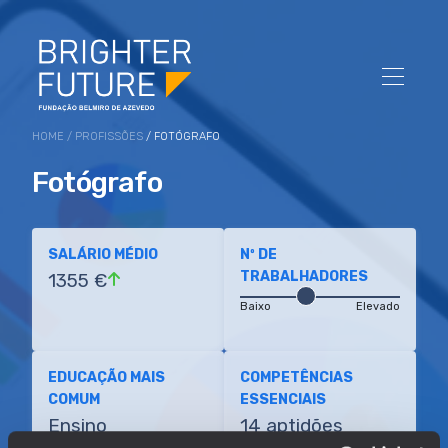
HOME
/
PROFISSÕES
/ FOTÓGRAFO
Fotógrafo
SALÁRIO MÉDIO
Nº DE
TRABALHADORES
1355 €
Baixo
Elevado
EDUCAÇÃO MAIS
COMPETÊNCIAS
COMUM
ESSENCIAIS
Ensino
14 aptidões