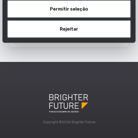
Outras designações usadas para esta
Permitir seleção
profissão:
DIRETOR COMERCIAL
Rejeitar
GERENTE DE EMPRESA
Dados Profissão
Copyright ©2026 Brighter Future