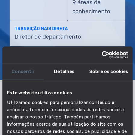
9 áreas de
conhecimento
TRANSIÇÃO MAIS DIRETA
Diretor de departamento
SOBRE
EMPREGO E SALÁRIO
Consentir
Detalhes
Sobre os cookies
EDUCAÇÃO E COMPETÊNCIAS
TRANSIÇÕES
Este website utiliza cookies
Pertencente à profissão:
Utilizamos cookies para personalizar conteúdo e
anúncios, fornecer funcionalidades de redes sociais e
Diretores gerais e gestores
analisar o nosso tráfego. Também partilhamos
executivos de empresas
informações acerca da sua utilização do site com os
nossos parceiros de redes sociais, de publicidade e de
VER PROFISSÃO