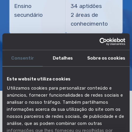
Ensino
34 aptidões
secundário
2 áreas de
conhecimento
TRANSIÇÃO MAIS DIRETA
Gerente de organizadora de excursões
Consentir
Detalhes
Sobre os cookies
SOBRE
EMPREGO E SALÁRIO
Este website utiliza cookies
EDUCAÇÃO E COMPETÊNCIAS
TRANSIÇÕES
Utilizamos cookies para personalizar conteúdo e
anúncios, fornecer funcionalidades de redes sociais e
analisar o nosso tráfego. Também partilhamos
Pertencente à profissão:
informações acerca da sua utilização do site com os
nossos parceiros de redes sociais, de publicidade e de
Diretores e gerentes de outros
análise, que as podem combinar com outras
serviços não especificados
informações que lhes forneceu ou recolhidas por