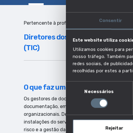
Consentir
Pertencente à profissão:
Diretores dos serviços das tecn
Este website utiliza cooki
(TIC)
Utilizamos cookies para per
nosso tráfego. Também part
redes sociais, de publicid
recolhidas por estes a parti
Seleção
O que faz um gestor de document
Necessários
de
Os gestores de documentação TIC são responsáv
consentimento
documentação, em conformidade com os requisitos
organizacionais. Definem, controlam e orientam o
instalações do serviço de documentação (incluin
Rejeitar
risco e a gestão da qualidade). Além disso, de