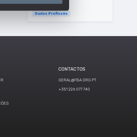
Dados Profissão
CONTACTOS
ER
GERAL@FBA.ORG.PT
+351 226 077 740
ÇÕES