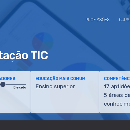
PROFISSÕES
CURS
tação TIC
ADORES
EDUCAÇÃO MAIS COMUM
COMPETÊNCI
Ensino superior
17 aptidõ
Elevado
5 áreas d
conhecim
ETÊNCIAS
TRANSIÇÕES