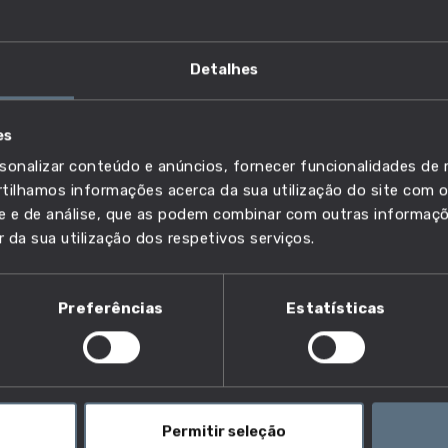
Detalhes
ologias da informação e comunicação
es
sonalizar conteúdo e anúncios, fornecer funcionalidades de r
ilhamos informações acerca da sua utilização do site com o
ade e de análise, que as podem combinar com outras informaç
r da sua utilização dos respetivos serviços.
ação tic?
Preferências
Estatísticas
eis pela gestão do processo de desenvolvimento de
 legais, as normas, as políticas e os objetivos
s recursos, as pessoas, o financiamento e as
do a fixação de orçamentos e calendários, a análise de
Permitir seleção
senvolvem normas de documentação, métodos de