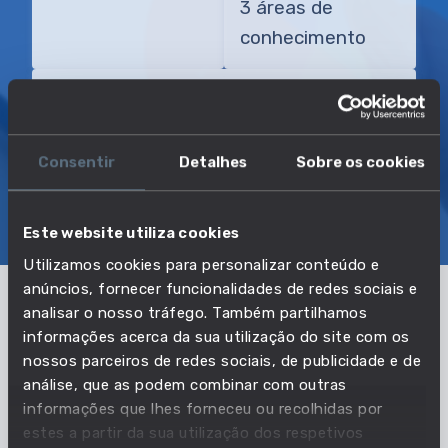
3 áreas de
conhecimento
TRANSIÇÃO MAIS DIRETA
Gerente de instalações recreativas
Consentir
Detalhes
Sobre os cookies
SOBRE
EMPREGO E SALÁRIO
Este website utiliza cookies
EDUCAÇÃO E COMPETÊNCIAS
TRANSIÇÕES
Utilizamos cookies para personalizar conteúdo e
anúncios, fornecer funcionalidades de redes sociais e
analisar o nosso tráfego. Também partilhamos
Pertencente à profissão:
informações acerca da sua utilização do site com os
nossos parceiros de redes sociais, de publicidade e de
Diretores e gerentes dos centros
análise, que as podem combinar com outras
desportivos, recreativos e culturais
informações que lhes forneceu ou recolhidas por
estes a partir da sua utilização dos respetivos
VER PROFISSÃO