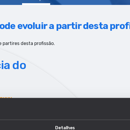
ode evoluir a partir desta pro
 partires desta profissão.
ia do
COMUM
Detalhes