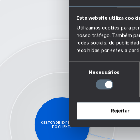
AUMENTO SALARIAL
Este website utiliza cooki
MAIS COMPETÊNCIAS EM C
Utilizamos cookies para per
MAIS EMPREGO
nosso tráfego. Também part
MENOR RISCO DE AUTOMAÇ
redes sociais, de publicid
recolhidas por estes a parti
SALARIO MAIS ELEVADO
Seleção
Necessários
de
consentimento
Rejeitar