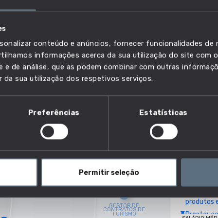
GERENTE
es
VER FICHA DE
OMUM
sonalizar conteúdo e anúncios, fornecer funcionalidades de r
Próximidade d
ilhamos informações acerca da sua utilização do site com o
ÃO
ade e de análise, que as podem combinar com outras informaç
Baixo
r da sua utilização dos respetivos serviços.
Que competênci
Preferências
Estatísticas
7 competên
+24 compet
Recrutar 
Gerir orç
Negociar 
Permitir seleção
Fazer ges
Determina
produtos 
Prestar a