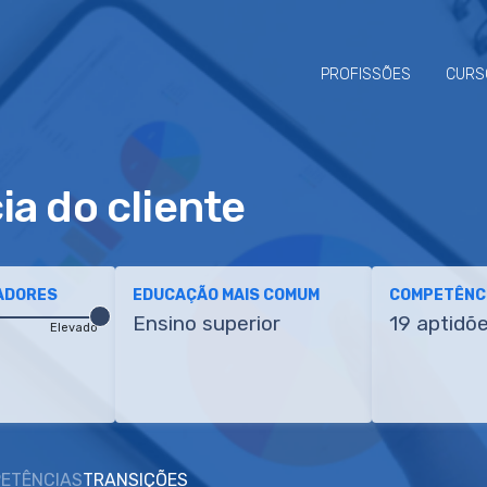
PROFISSÕES
CURS
ia do cliente
ADORES
EDUCAÇÃO MAIS COMUM
COMPETÊNCI
Ensino superior
19 aptidõ
Elevado
ETÊNCIAS
TRANSIÇÕES