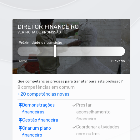
DIRETOR FINANCEIRO
VER FICHA DE PROFISSÃO
Próximidade de transição
Baixo
Elevado
Que competências precisas para transitar para esta profissão?
8 competências em comum
+20 competências novas
Demonstrações
Prestar
financeiras
aconselhamento
financeiro
Gestão financeira
Coordenar atividades
Criar um plano
com outros
financeiro