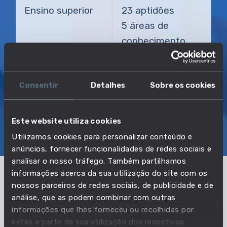
Ensino superior
23 aptidões
5 áreas de
conhecimento
TRANSIÇÃO MAIS DIRETA
Gerente de organizadora de excursões
Consentir
Detalhes
Sobre os cookies
Este website utiliza cookies
SOBRE
EMPREGO E SALÁRIO
Utilizamos cookies para personalizar conteúdo e
EDUCAÇÃO E COMPETÊNCIAS
TRANSIÇÕES
anúncios, fornecer funcionalidades de redes sociais e
analisar o nosso tráfego. Também partilhamos
informações acerca da sua utilização do site com os
nossos parceiros de redes sociais, de publicidade e de
Pertencente à profissão:
análise, que as podem combinar com outras
Diretores de vendas e marketing
informações que lhes forneceu ou recolhidas por
estes a partir da sua utilização dos respetivos