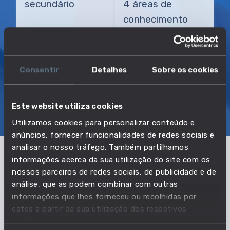
secundário
4 áreas de
conhecimento
TRANSIÇÃO MAIS DIRETA
Responsável de centro de atendimento
Consentir
Detalhes
Sobre os cookies
SOBRE
EMPREGO E SALÁRIO
Este website utiliza cookies
Utilizamos cookies para personalizar conteúdo e
EDUCAÇÃO E COMPETÊNCIAS
TRANSIÇÕES
anúncios, fornecer funcionalidades de redes sociais e
analisar o nosso tráfego. Também partilhamos
informações acerca da sua utilização do site com os
Pertencente à profissão:
nossos parceiros de redes sociais, de publicidade e de
análise, que as podem combinar com outras
Diretores e gerentes de outros
informações que lhes forneceu ou recolhidas por
serviços não especificados
estes a partir da sua utilização dos respetivos
serviços.
VER PROFISSÃO