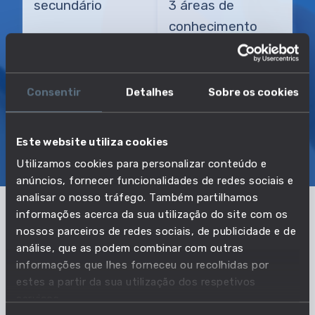
secundário
3 áreas de
conhecimento
TRANSIÇÃO MAIS DIRETA
Agente municipal
Consentir
Detalhes
Sobre os cookies
Este website utiliza cookies
SOBRE
EMPREGO E SALÁRIO
Utilizamos cookies para personalizar conteúdo e
EDUCAÇÃO E COMPETÊNCIAS
TRANSIÇÕES
anúncios, fornecer funcionalidades de redes sociais e
analisar o nosso tráfego. Também partilhamos
informações acerca da sua utilização do site com os
Os dados apresentados correspondem ao
nossos parceiros de redes sociais, de publicidade e de
conjunto das profissões: Agente da proteção civil,
análise, que as podem combinar com outras
Agente municipal, Guarda costeiro, Guarda
informações que lhes forneceu ou recolhidas por
estes a partir da sua utilização dos respetivos
municipal, Nadador-salvador, Patrulheiro.
serviços.