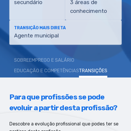
secundário
3 áreas de
conhecimento
TRANSIÇÃO MAIS DIRETA
Agente municipal
SOBRE
EMPREGO E SALÁRIO
EDUCAÇÃO E COMPETÊNCIAS
TRANSIÇÕES
Para que profissões se pode
evoluir a partir desta profissão?
Descobre a evolução profissional que podes ter se