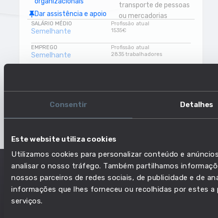
organizacionais
transporte de pessoas
Dar assistência e apoio
ou mercadorias
SALÁRIO MÉDIO
aos colegas de trabalho
Profissão atual
Manter e fazer aplicar
Semelhante
1535€
Utilizar diferentes
a segurança física
canais de comunicação
EMPREGO
Profissão atual
Ciências da terra
Semelhante
2835 trabalhadores
Assegurar a aplicação
Interagir com outros
da lei
RISCO DE AUTOMAÇÃO
Profissão atual
Interpretar sinais de
Semelhante
Baixo risco
Cumprir
trânsito
regulamentação
NÍVEL DE EDUCAÇÃO
Profissão atual
Semelhante
Ensino secundário
Consentir
Detalhes
Aplicação da lei
Este website utiliza cookies
Utilizamos cookies para personalizar conteúdo e anúncios
analisar o nosso tráfego. Também partilhamos informaçõe
nossos parceiros de redes sociais, de publicidade e de a
informações que lhes forneceu ou recolhidas por estes a p
serviços.