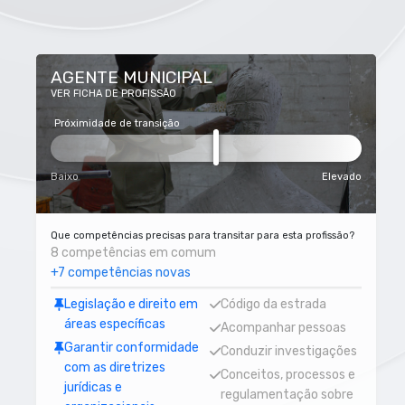
AGENTE MUNICIPAL
VER FICHA DE PROFISSÃO
Próximidade de transição
Baixo
Elevado
Que competências precisas para transitar para esta profissão?
8 competências em comum
+7 competências novas
Legislação e direito em
Código da estrada
áreas específicas
Acompanhar pessoas
Garantir conformidade
Conduzir investigações
com as diretrizes
Conceitos, processos e
jurídicas e
regulamentação sobre