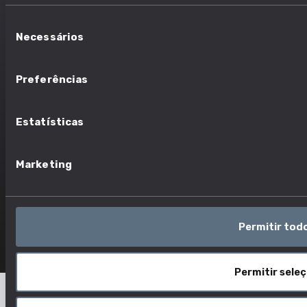
Seleção
Necessários
Copyright ©2026 Brighter Future
de
consentimento
Preferências
SOBRE
CONTACTOS
Estatísticas
SOBRE O BRIGHTER
GERAL@FBA.ORG.PT
FUTURE
+351 226 077 740
FONTE DE DADOS
Marketing
TERMOS E CONDIÇÕES
Permitir tod
Permitir sele