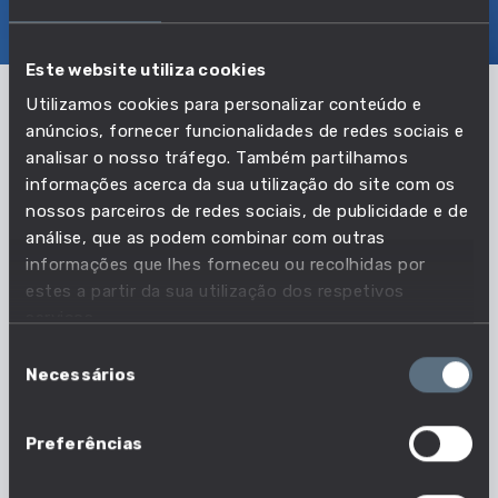
EDUCAÇÃO E COMPETÊNCIAS
TRANSIÇÕES
Este website utiliza cookies
Utilizamos cookies para personalizar conteúdo e
O que faz um inspetor da segurança
anúncios, fornecer funcionalidades de redes sociais e
analisar o nosso tráfego. Também partilhamos
social?
informações acerca da sua utilização do site com os
Os inspetores da segurança social investigam
nossos parceiros de redes sociais, de publicidade e de
análise, que as podem combinar com outras
atividades fraudulentas em matéria de segurança
informações que lhes forneceu ou recolhidas por
social que afetam os direitos dos trabalhadores.
estes a partir da sua utilização dos respetivos
Procedem à auditoria e analisam os pedidos de
serviços.
prestações e investigam as ações da empresa com
Seleção
base em queixas dos trabalhadores. As inspeções
Necessários
de
incluem atividades laborais como o não
consentimento
pagamento de salários ou de despesas. Os
inspetores de segurança social asseguram que os
Preferências
trabalhadores são tratados de forma equitativa e