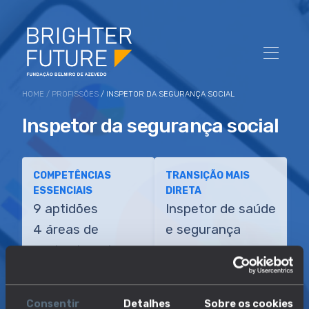
HOME
/
PROFISSÕES
/ INSPETOR DA SEGURANÇA SOCIAL
Inspetor da segurança social
COMPETÊNCIAS
TRANSIÇÃO MAIS
ESSENCIAIS
DIRETA
9 aptidões
Inspetor de saúde
4 áreas de
e segurança
conhecimento
Consentir
Detalhes
Sobre os cookies
SOBRE
EMPREGO E SALÁRIO