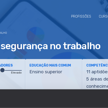
PROFISSÕES
CURS
BALHO
 segurança no trabalho
ADORES
EDUCAÇÃO MAIS COMUM
COMPETÊNCI
Ensino superior
11 aptidõe
Elevado
5 áreas d
conhecim
ETÊNCIAS
TRANSIÇÕES