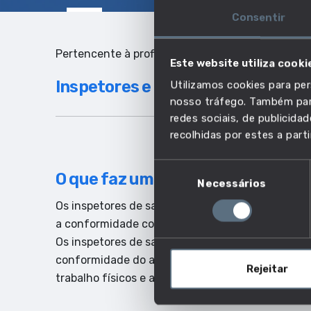
Consentir
Pertencente à profissão:
Este website utiliza cooki
Inspetores e técnicos da saúde, 
Utilizamos cookies para per
nosso tráfego. Também part
redes sociais, de publicid
recolhidas por estes a parti
Seleção
O que faz um inspetor de saúde e
Necessários
de
consentimento
Os inspetores de saúde e segurança no trabalho r
a conformidade com a legislação nacional e ambi
Os inspetores de saúde e segurança no trabalho 
conformidade do ambiente de trabalho com as re
Rejeitar
trabalho físicos e analisam a documentação lega