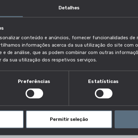
Detalhes
es
do trabalho e ambiente
sonalizar conteúdo e anúncios, fornecer funcionalidades de r
ilhamos informações acerca da sua utilização do site com o
ade e de análise, que as podem combinar com outras informaç
r da sua utilização dos respetivos serviços.
 segurança no trabalho?
Preferências
Estatísticas
ealizam auditorias no local de trabalho para assegurar
ental. Além disso, investigam acidentes de trabalho.
entrevistam os trabalhadores para garantir a
gras de saúde e segurança, inspecionam os locais de
Permitir seleção
l.