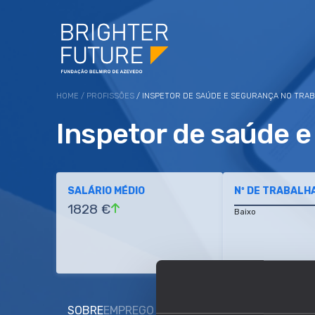
HOME
/
PROFISSÕES
/ INSPETOR DE SAÚDE E SEGURANÇA NO TRA
Inspetor de saúde e
SALÁRIO MÉDIO
Nº DE TRABALH
1828 €
Baixo
SOBRE
EMPREGO E SALÁRIO
EDUCAÇÃO E COMP