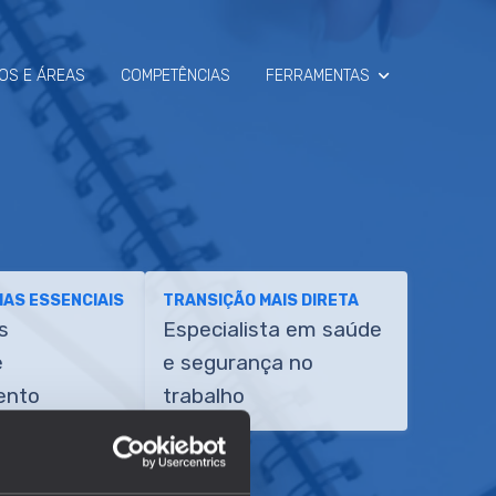
OS E ÁREAS
COMPETÊNCIAS
FERRAMENTAS
SIMULADOR
RAIO-X
AS ESSENCIAIS
TRANSIÇÃO MAIS DIRETA
s
Especialista em saúde
e
e segurança no
ento
trabalho