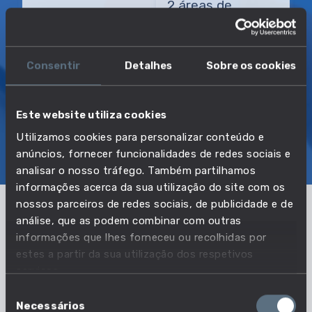
2 áreas de
conhecimento
Consentir
Detalhes
Sobre os cookies
TRANSIÇÃO MAIS DIRETA
Instrutor de desportos
Este website utiliza cookies
Utilizamos cookies para personalizar conteúdo e
SOBRE
EMPREGO E SALÁRIO
anúncios, fornecer funcionalidades de redes sociais e
EDUCAÇÃO E COMPETÊNCIAS
TRANSIÇÕES
analisar o nosso tráfego. Também partilhamos
informações acerca da sua utilização do site com os
nossos parceiros de redes sociais, de publicidade e de
análise, que as podem combinar com outras
Pertencente à profissão:
informações que lhes forneceu ou recolhidas por
estes a partir da sua utilização dos respetivos
Instrutores e monitores de atividade
serviços.
física e recreação
Seleção
Necessários
de
VER PROFISSÃO