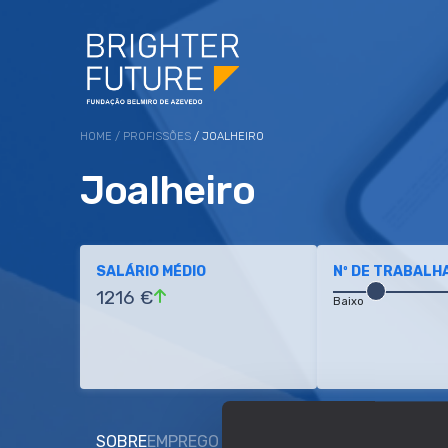
HOME
/
PROFISSÕES
/ JOALHEIRO
Joalheiro
SALÁRIO MÉDIO
Nº DE TRABALH
1216 €
Baixo
SOBRE
EMPREGO E SALÁRIO
EDUCAÇÃO E COMP