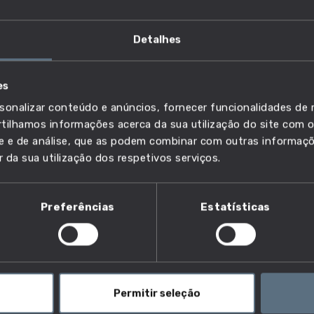
Detalhes
brico de instrumentos de precisão ou
es
sonalizar conteúdo e anúncios, fornecer funcionalidades de r
ilhamos informações acerca da sua utilização do site com o
ade e de análise, que as podem combinar com outras informaç
r da sua utilização dos respetivos serviços.
Preferências
Estatísticas
aria. Criam modelos a partir de cera ou metal, prontos
odem empreender o processo de fundição (colocar o
, verter metal derretido no molde, ou operar a máquina
s joalheiros também cortam, serram, limam e soldam
Permitir seleção
 soldadura, ferramentas de entalhar e manuais, e pulem