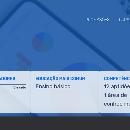
PROFISSÕES
CURS
ADORES
EDUCAÇÃO MAIS COMUM
COMPETÊNCI
Ensino básico
12 aptidõ
Elevado
1 área de
conhecim
ETÊNCIAS
TRANSIÇÕES