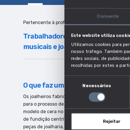
Consentir
Pertencente à profissão:
Trabalhadores qualificados do fa
Este website utiliza cooki
Utilizamos cookies para per
musicais e joalheiros
nosso tráfego. Também part
redes sociais, de publicid
recolhidas por estes a parti
Seleção
O que faz um joalheiro?
Necessários
de
consentimento
Os joalheiros fabricam e reparam artigos de joalh
para o processo de fundição por cera perdida. P
modelo de cera no anel de fundição, criar moldes
de fundição centrífuga para fundir o artigo). O
Rejeitar
peças de joalharia, utilizando um maçarico para