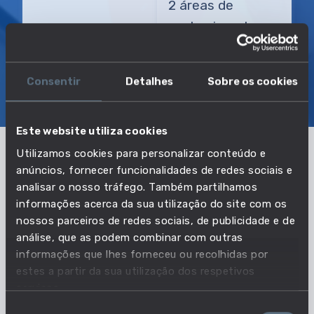
2 áreas de
conhecimento
Consentir
Detalhes
Sobre os cookies
SOBRE
EMPREGO E SALÁRIO
EDUCAÇÃO E COMPETÊNCIAS
TRANSIÇÕES
Este website utiliza cookies
Utilizamos cookies para personalizar conteúdo e
O que precisas para exercer esta
anúncios, fornecer funcionalidades de redes sociais e
analisar o nosso tráfego. Também partilhamos
profissão?
informações acerca da sua utilização do site com os
nossos parceiros de redes sociais, de publicidade e de
Com base no nível de educação mais comum dos
análise, que as podem combinar com outras
trabalhadores desta profissão e nas competências
informações que lhes forneceu ou recolhidas por
essenciais e opcionais, ajudamos-te a perceber os
estes a partir da sua utilização dos respetivos
conhecimentos que são importantes explorares
serviços.
para exerceres esta profissão.
Seleção