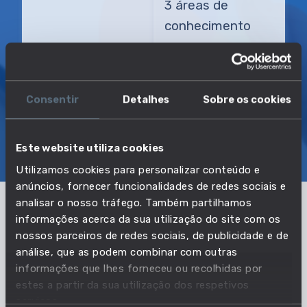
3 áreas de
conhecimento
TRANSIÇÃO MAIS DIRETA
Moldador de porcelana e cerâmica
Consentir
Detalhes
Sobre os cookies
SOBRE
EMPREGO E SALÁRIO
Este website utiliza cookies
EDUCAÇÃO E COMPETÊNCIAS
TRANSIÇÕES
Utilizamos cookies para personalizar conteúdo e
anúncios, fornecer funcionalidades de redes sociais e
analisar o nosso tráfego. Também partilhamos
informações acerca da sua utilização do site com os
Pertencente à profissão:
nossos parceiros de redes sociais, de publicidade e de
Oleiros e similares
análise, que as podem combinar com outras
informações que lhes forneceu ou recolhidas por
VER PROFISSÃO
estes a partir da sua utilização dos respetivos
serviços.