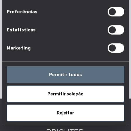
consentimento
Preferências
O que faz um operador de
Estatísticas
escavadora?
Os operadores de escavadora utilizam
Marketing
escavadoras para cavar a terra ou outros materiais
para a sua remoção. Participam em vários projetos,
tais como a demolição, a dragagem e a realização
Permitir todos
de furos, fundações e valas.
Permitir seleção
Rejeitar