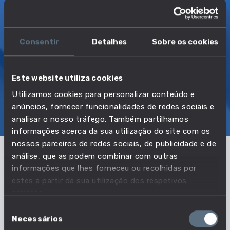
4 áreas de
conhecimento
Consentir
Detalhes
Sobre os cookies
TRANSIÇÃO MAIS DIRETA
Operador de buldózer
Este website utiliza cookies
Utilizamos cookies para personalizar conteúdo e
SOBRE
EMPREGO E SALÁRIO
anúncios, fornecer funcionalidades de redes sociais e
analisar o nosso tráfego. Também partilhamos
EDUCAÇÃO E COMPETÊNCIAS
TRANSIÇÕES
informações acerca da sua utilização do site com os
nossos parceiros de redes sociais, de publicidade e de
análise, que as podem combinar com outras
Pertencente à profissão:
informações que lhes forneceu ou recolhidas por
estes a partir da sua utilização dos respetivos
Operadores de equipamentos móveis
serviços.
Seleção
VER PROFISSÃO
Necessários
de