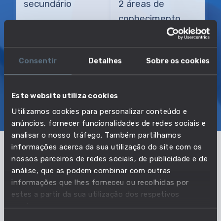
secundário
2 áreas de
conhecimento
TRANSIÇÃO MAIS DIRETA
Assistente de contabilidade
Consentir
Detalhes
Sobre os cookies
Este website utiliza cookies
SOBRE
EMPREGO E SALÁRIO
Utilizamos cookies para personalizar conteúdo e
EDUCAÇÃO E COMPETÊNCIAS
TRANSIÇÕES
anúncios, fornecer funcionalidades de redes sociais e
analisar o nosso tráfego. Também partilhamos
informações acerca da sua utilização do site com os
nossos parceiros de redes sociais, de publicidade e de
Pertencente à profissão:
análise, que as podem combinar com outras
Operadores de dados, de
informações que lhes forneceu ou recolhidas por
estes a partir da sua utilização dos respetivos
contabilidade, estatística e serviços
serviços.
financeiros