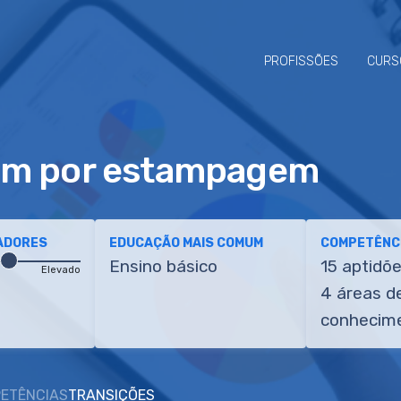
PROFISSÕES
CURS
gem por estampagem
ADORES
EDUCAÇÃO MAIS COMUM
COMPETÊNCI
Ensino básico
15 aptidõ
Elevado
4 áreas d
conhecim
ETÊNCIAS
TRANSIÇÕES