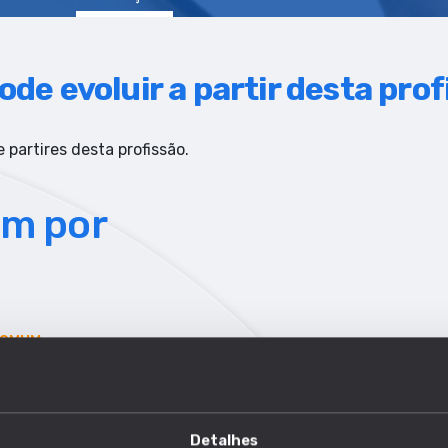
ode evoluir a partir desta pro
 partires desta profissão.
em por
COMUM
Detalhes