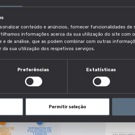
OPERADO
es
VER FICHA DE
OMUM
sonalizar conteúdo e anúncios, fornecer funcionalidades de r
Próximidade d
ilhamos informações acerca da sua utilização do site com o
ÃO
ade e de análise, que as podem combinar com outras informaç
Baixo
r da sua utilização dos respetivos serviços.
Que competênci
Preferências
Estatísticas
15 competê
+1 competên
Instalar c
máquinas
Permitir seleção