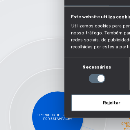
AUMENTO SALARIAL
Este website utiliza cooki
MAIS COMPETÊNCIAS EM C
Utilizamos cookies para per
MAIS EMPREGO
nosso tráfego. Também part
MENOR RISCO DE AUTOMAÇ
redes sociais, de publicid
recolhidas por estes a parti
SALARIO MAIS ELEVADO
Seleção
Necessários
de
consentimento
Rejeitar